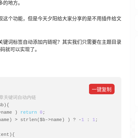
多的地方。
可以实现这个功能，但是今天夕阳给大家分享的是不用插件给文
的文章关键词标签自动添加内链呢？其实我们只需要在主题目录
一段代码就可以实现了。
一键复制
章关键词自动内链
$b
){
>
name 
)
return
0
;
name
)
>
 strlen
(
$b
->
name
)
)
?
-
1
:
1
;
tent
){