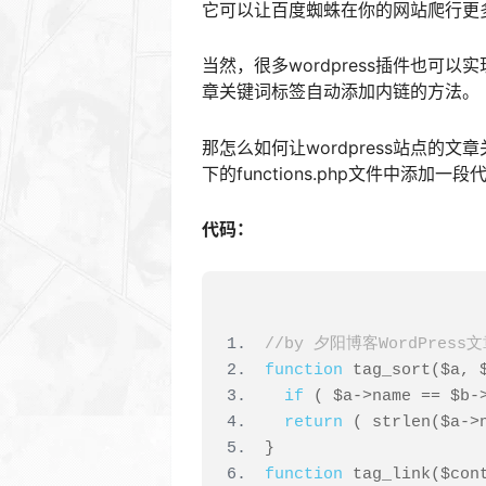
它可以让百度蜘蛛在你的网站爬行更
当然，很多wordpress插件也
章关键词标签自动添加内链的方法。
那怎么如何让wordpress站点
下的functions.php文件中添加
代码：
//by 夕阳博客
WordPress
文
function
 tag_sort
(
$a
,
 
if
(
 $a
->
name 
==
 $b
-
return
(
 strlen
(
$a
->
}
function
 tag_link
(
$con