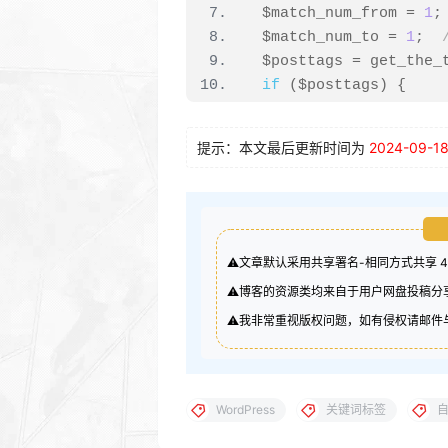
  $match_num_from 
=
1
;
  $match_num_to 
=
1
;
  $posttags 
=
 get_the_
if
(
$posttags
)
{
    usort
(
$posttags
,
"
foreach
(
$posttags 
提示：本文最后更新时间为
2024-09-1
      $link 
=
 get_tag_
      $keyword 
=
 $tag
-
//链接代码
      $cleankeyword 
=
 
      $url 
=
"
"
.
addcsl
⚠️文章默认采用共享署名-相同方式共享 
      $limit 
=
 rand
(
$m
⚠️博客的资源类均来自于用户网盘投稿
//不链接代码
⚠️我非常重视版权问题，如有侵权请邮件与我
      $content 
=
 preg_
('
.
$ex_word
.
')(.*)<\/p
'$1$2%&&&&&%$4$5'
,
 $co
      $content 
=
 preg_
WordPress
关键词标签
(>)|U'
.
$case
,
'$1$2%&&
      $cleankeyword 
=
 