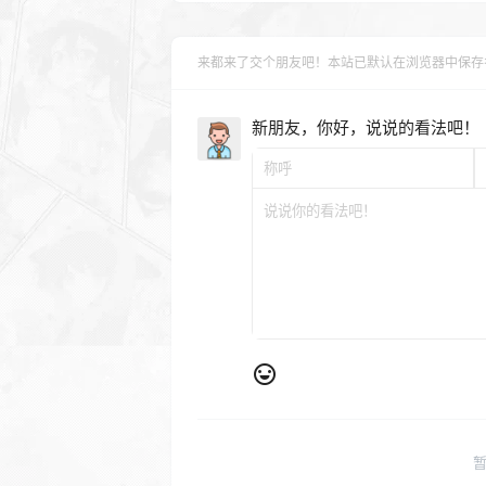
      $regEx 
=
'\'(?!(
(([^<>]*?)>)|([^>]*?))
来都来了交个朋友吧！本站已默认在浏览器中保存
      $content 
=
 preg_
      $content 
=
 str_r
新朋友，你好，说说的看法吧！
$content
);
}
}
return
 $content
;
}
add_filter
(
'the_conten