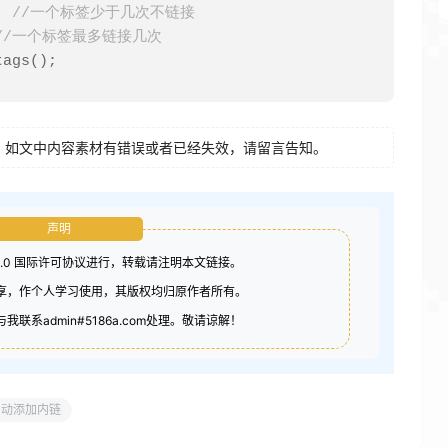
//一个标签少于几次不链接
//一个标签最多链接几次
tags
();
tag_sort"
);
as
 $tag
)
{
8
如文中内容素材有错误或者已经失效，请留言告知。
link
(
$tag
->
term_id
);
>
name
;
声明
stripslashes
(
$keyword
);
ashes
(
$cleankeyword
,
'$'
).
"
"
;
4.0 国际许可协议进行，转载请注明本文链接。
atch_num_from
,
$match_num_to
);
分享，作个人学习使用，其版权均归原作者所有。
联系admin#5186a.com处理。敬请谅解！
replace
(
'|(<a[^>]+>)(.*)<pre.*?>
re>(</a[^>]*>)|U'
.
$case
,
ntent
);
replace
(
'|(<img)(.*?)('
.
$ex_word
.
')(.*?)
自动添加内链
&&&%$4$5'
,
 $content
);
preg_quote
(
$cleankeyword
,
'\''
);