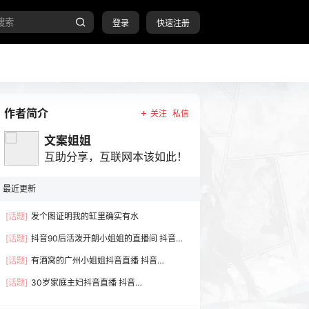
登录
快速注册
作者简介
关注
私信
文案姐姐
互助分享，互联网本该如此！
最近更新
[话题]
发个图证明我的缸里确实有水
[话题]
抖音90后活泼开朗小姐姐的直播间 抖音
号:q1991719q
[话题]
有酒窝的广州小姐姐抖音直播 抖音
号:32234271778
[话题]
30岁家庭主妇抖音直播 抖音
号:86259173318