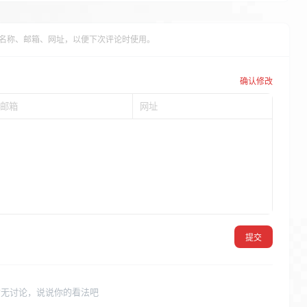
(<.*?)|(<a.*?)))('
.
 $cleankeyword 
.
')(?!
\'s'
.
 $case
;
名称、邮箱、网址，以便下次评论时使用。
replace
(
$regEx
,
$url
,
$content
,
$limit
);
eplace
(
'%&&&&&%'
,
 stripslashes
(
$ex_word
),
确认修改
t'
,
'tag_link'
,
1
);
提交
暂无讨论，说说你的看法吧