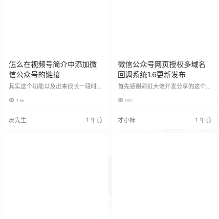
张就好，图片用的好，可以提升点
诉我哦！
击量 9，保持日更，提升账号活跃
度…
怎么在视频号简介中添加微
微信公众号网页授权多域名
信公众号的链接
回调系统1.6更新发布
其实这个功能以及出来很长一段时
首先感谢彩虹大佬开发分享的这个
间了。 这个功能其实是微信自带的
公众号网页授权多域名回调。 话说
1.6k
281
功能有些朋友可能不知道！今天我
这个系统太好用了！一下子给我省
就来说说这个功能怎么打开。 首先
下了300块大洋呀！ 众所周知微信
电脑端打开公众号后台绑定你的视
公众号的功能配置域名很苛刻的！
皮先生
1 年前
才小妹
1 年前
频号 需要扫码 绑定后到手机微信依
尤其是网页授权只给2个域名网站登
次点击【我的】-【视频号】-【账
录一个 支付一个没了要是在建一个
号绑定与安全】里面选择视频号展
网站登录页没用了~！ 支付2个网
示公众号就可以了。 点开设置在视
站支付你还得弄2个服务号！ 伤透了
频号展示即可。
脑筋,就在我六头无助的时候,找到了
聚合登录插件（https://u.2880.to
p）这个插件提…