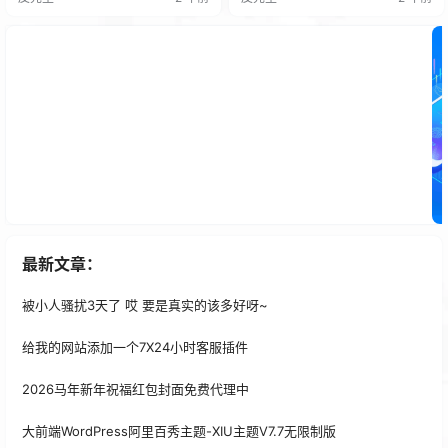
xin.qq.com/）注册教程点击查看 注
副业你必须要有一个容器来装你的
册好了我们首先第一步发布个文
用户 你的粉丝 你的共同爱好的人。
章！ 第一步：保存这个图片 第二
虽然文案姐说的不是很明白但是如
步：新建图文消息 第三步：添加网
果你想把一个副业做好 做的出色 你
店地址到阅读原文 第四步：点击发
必须要选择一个平台来承载。 引流
表就可以了 发表好了接下来看看配
推广也是。所以文案姐一直重复一
置菜单的视频教程自己配置一下…
定要注册一个订阅号。 为什么选择
微信的订阅号。 放…
最新文章：
被小人骚扰3天了 哎 要是真实的该多好呀~
给我的网站添加一个7X24小时客服插件
2026马年新年祝福红包封面免费代理中
大前端WordPress阿里百秀主题-XIU主题V7.7无限制版