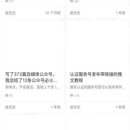
319
448
片化时间浏览资讯、社交媒体。此
回复的内容中超链接怎么添加！ 我
时适合发布简短新闻汇总、轻松励
也是真搞不懂！所以在写这边可以
志文章或上班路上可听的音频类视
复制的教程！ 超链接预览图： 如图
皮先生
10 个月前
皮先生
1 年前
频。​ 中午 12-14 点：午餐及午休时
中的蓝色文本,点击可以跳转到非微
间，人们通过手机放松，适合发布
信的h5页面！ 截图设置原文件！ 关
有趣短视频、美食推荐、职场解压
键词输入错误了吗？ 还是有悄悄话
内容。​ 晚上 18-22 点：下班后用户
想对我说呢? <a href="https://ww
上网高峰期，有更多时间深度阅读
w.5186a.com/lx">【戳这里】</…
文章、观看长视频，适合发布深度
专题报道、系列课程视频、娱乐综
艺内容…
写了372篇自媒体公众号，
认证服务号发布带链接的推
我总结了12条公众号必火秘
文教程
笈
简单点，不说废话，直接上干货 1，
首先认证的服务号是可以发布带外
火过的内容还会再火，一直发、一
链的推文的。 今天我们就来说说这
85
1.3k
直火 2，写完文章记得在底部放上标
个发布的方法！ 首先我们登录服务
签，有流量 3，不要人工干预，让系
号的后端,登录会进入发布推文的页
统去跑，标签更准确 4，文章写原
面。 依次点击【超链接】-【外部链
皮先生
1 年前
皮先生
1 年前
创，300字以上可标原创 5，标题很
接】-填写指定的文子链接或者图片
重要，一篇文章火不火，标题占比
链接。 图片的话还有一个快速链接
一半 6，文章不要写的太长，影响完
功能。 单击插入好文章中的图片点
读率，500字左右差不多 7，尽量不
击上方导航【超链接】 你学会了
要ai风太严重，影响推荐 8，配图一
吗？学习中任何问题都可以留言告