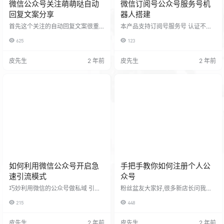
微信公众号关注萌萌哒自动
微信订阅号公众号服务号机
回复文案分享
器人搭建
首先这个关注的自动回复文案很重
本产品支持订阅号服务号 认证不认
要的哦！取决于这个粉丝会不会立
证都可以使用！ 想做私域的必备工
625
123
刻取关你。一个好的文案就相当于
具！ 自定义菜单 自动回复卡片 很适
一个很高颜值一样呢。今天分享的
合做新媒体变现的公众号主使用！
是萌萌的关注文案。 1.请输入520次
自己用的好,所以才会推荐给大家用
皮先生
2 年前
皮先生
2 年前
我爱你召唤本人 2.等等，再等等，
认证服务号功能多点 未认证的个人
再等一下！………来了来了。 3.[自
公众号订阅号功能少点 自动回复卡
动回复] 人工服务请按1 4.询问年龄
片之类的还是都可以用的 认证服务
回复0 5.没回复就是放牛去了 一直
号截图 未认证的个人订阅号截图 体
没回复就是牛丢了。 40.因为无能为
验号测试： 认证服务号 未认证订阅
力，所以顺其自然。因为心无所
号 因为用到备案域名和服务器所以
恃，所以随遇而安。 …
相应收取一点费用希望理…
如何利用微信公众号开启急
手把手教你如何注册个人公
速引流模式
众号
巧妙利用微信的公众号做私域 引流
粉丝盆友大家好,很多新店长问我是
致自己的店铺详细分解一下。（本
不是非得要注册一个订阅号！ 其实
215
448
教程持续更新） 首先我们得有个服
做副业很多时候并不是要都注册平
务号或者订阅号！这里我们推荐用
台,大家觉的麻烦文案姐也觉得很麻
服务号！ 注册地址（https://mp.wei
烦。可是如果你要想稳定的做一个
皮先生
2 年前
皮先生
2 年前