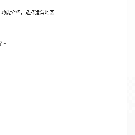
4.0 国际许可协议进行，转载请注明本文链接。
分享，作个人学习使用，其版权均归原作者所有。
联系admin#5186a.com处理。敬请谅解！
号
公众号注册