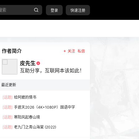
登录
快速注册
作者简介
关注
私信
皮先生
互助分享，互联网本该如此！
最近更新
[话题]
给阿嬷的情书
[话题]
手遮天2026（4K+1080P）国语中字
[话题]
寒阳风起春山境
[话题]
老九门之青山海棠 (2022)