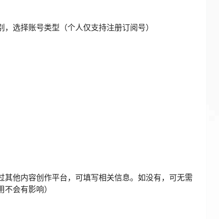
用不会有影响）
、功能介绍，选择运营地区
了~
4
如文中内容素材有错误或者已经失效，请留言告知。
声明