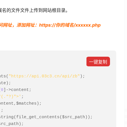
拓展名的文件文件上传到网站根目录。
添加网址：https://你的域名/xxxxxx.php
一键复制
nts
(
"https://api.03c3.cn/api/zb"
);
ate
);
[
0
]->
content
;
"(.*?)">'
;
ontent
,
$matches
);
];
string
(
file_get_contents
(
$src_path
));
src_path
);