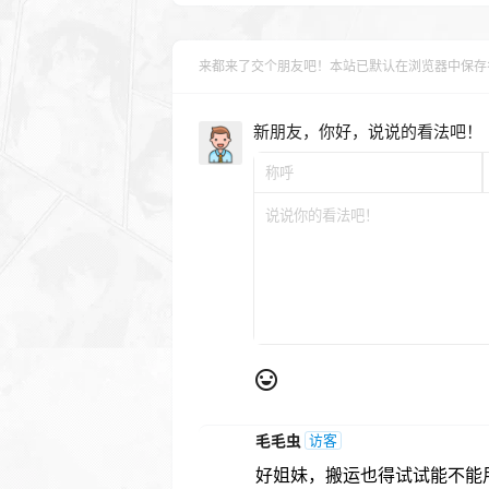
imagejpeg
(
$new_image
,
"
imagedestroy
(
$src
);
来都来了交个朋友吧！本站已默认在浏览器中保存
imagedestroy
(
$new_imag
$content 
=
 strip_tags
(
$content 
=
'<img class
新朋友，你好，说说的看法吧！
src="https://5186a.com
height="350" />'
.
$cont
require
 __DIR__ 
.
'/wp
global
 $wpdb
;
date_default_timezone_
$post_tag_arr 
=
 array
(
//先检查文章分类是否存在
$term_taxonomy_id 
=
 $w
from $wpdb->terms t joi
tt.term_id where t.nam
>
term_taxonomy_id
;
毛毛虫
访客
if
(!
$term_taxonomy_id
$wpdb
->
query
(
"insert in
好姐妹，搬运也得试试能不能