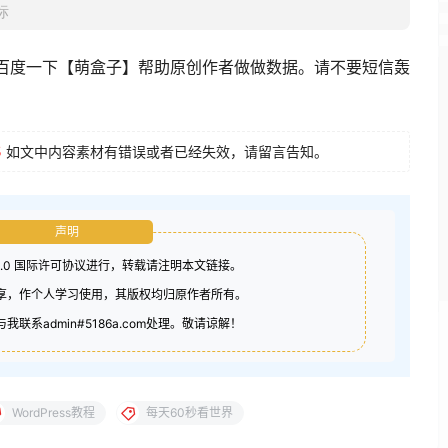
标
百度一下【萌盒子】帮助原创作者做做数据。请不要短信轰
5
如文中内容素材有错误或者已经失效，请留言告知。
和源要等比例，否则会变形
$final_width 
*
 $height 
/
 $width
);
上，并根据源和目标的宽高进行缩放或者拉升
声明
tetruecolor
(
$final_width
,
 $final_height
);
4.0 国际许可协议进行，转载请注明本文链接。
w_image
,
 $src
,
0
,
0
,
 $x
,
 $y
,
 $final_width
,
分享，作个人学习使用，其版权均归原作者所有。
 $height
);
联系admin#5186a.com处理。敬请谅解！
ath
,
 PATHINFO_EXTENSION
);
"
)
.
"."
.
 $ext
;
)){
WordPress教程
每天60秒看世界
);