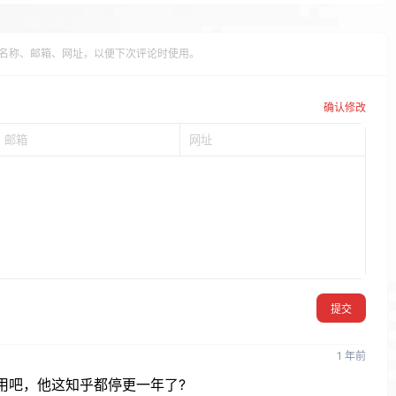
60s/"
.
$rand_name
);
名称、邮箱、网址，以便下次评论时使用。
e
);
$content
,
'<p>'
);
="size-full wp-image-156 aligncenter" 
确认修改
/60s/'
.
$rand_name
.
'" alt="" width="720" 
ent
;
-config.php'
;
set
(
'PRC'
);
);
pdb
->
get_row
(
"SELECT tt.term_taxonomy_id 
n $wpdb->term_taxonomy tt on t.term_id = 
提交
e = '新闻' and tt.taxonomy = 'category' "
)-
1 年前
)
{
to $wpdb->terms 
用吧，他这知乎都停更一年了?