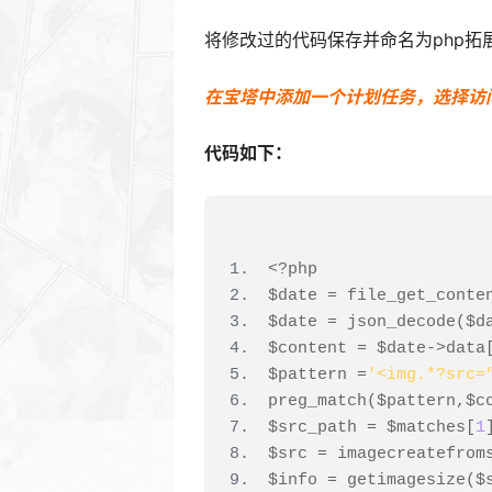
将修改过的代码保存并命名为php
在宝塔中添加一个计划任务，选择访问网址，
代码如下：
<?
php
$date 
=
 file_get_conte
$date 
=
 json_decode
(
$d
$content 
=
 $date
->
data
$pattern 
=
'<img.*?src=
preg_match
(
$pattern
,
$c
$src_path 
=
 $matches
[
1
$src 
=
 imagecreatefrom
$info 
=
 getimagesize
(
$