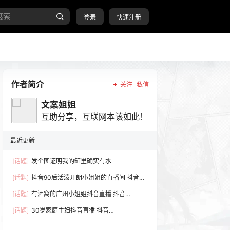
登录
快速注册
作者简介
关注
私信
文案姐姐
互助分享，互联网本该如此！
最近更新
[话题]
发个图证明我的缸里确实有水
[话题]
抖音90后活泼开朗小姐姐的直播间 抖音
号:q1991719q
[话题]
有酒窝的广州小姐姐抖音直播 抖音
号:32234271778
[话题]
30岁家庭主妇抖音直播 抖音
号:86259173318