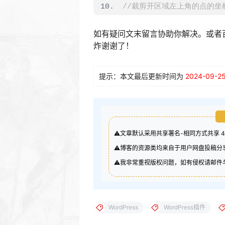
//裁剪开区域左上角的点的坐
$x 
=
0
;
$y 
=
0
;
如有疑问文末留言协助你解决。或者
//裁剪区域的宽和高
炸谢谢了！
$width 
=
720
;
$height 
=
350
;
提示：本文最后更新时间为
2024-09-2
//最终保存成图片的宽和高，
$final_width 
=
720
;
$final_height 
=
 round
(
//将裁剪区域复制到新图片
$new_image 
=
 imagecrea
⚠️文章默认采用共享署名-相同方式共享 
imagecopyresampled
(
$ne
⚠️博客的资源类均来自于用户网盘投稿
$final_height
,
 $width
,
⚠️我非常重视版权问题，如有侵权请邮件与我
$ext 
=
 pathinfo
(
$src_p
$rand_name 
=
 date
(
"Ymd
//创建文件夹保存图片
if
(!
file_exists
(
"60s"
WordPress
WordPress插件
mkdir 
(
"60s"
,
0777
,
true
}