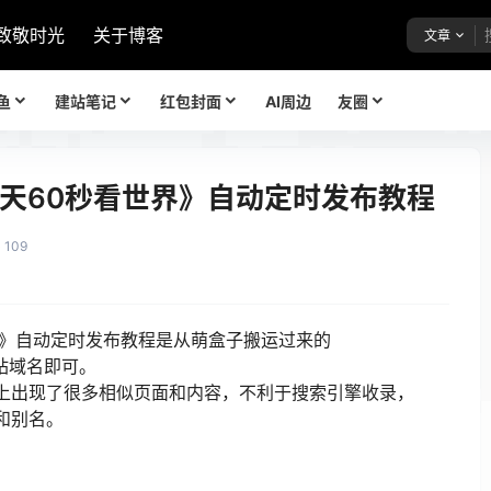
致敬时光
关于博客
文章
鱼
建站笔记
红包封面
AI周边
友圈
件《每天60秒看世界》自动定时发布教程
109
》自动定时发布教程是从萌盒子搬运过来的
网站域名即可。
上出现了很多相似页面和内容，不利于搜索引擎收录，
和别名。