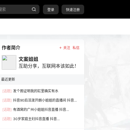
登录
快速注册
作者简介
关注
私信
文案姐姐
互助分享，互联网本该如此！
最近更新
[话题]
发个图证明我的缸里确实有水
[话题]
抖音90后活泼开朗小姐姐的直播间 抖音
号:q1991719q
[话题]
有酒窝的广州小姐姐抖音直播 抖音
号:32234271778
[话题]
30岁家庭主妇抖音直播 抖音
号:86259173318