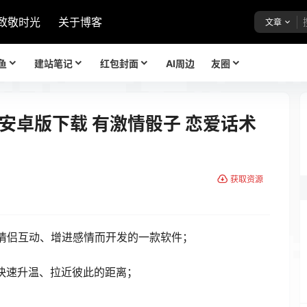
致敬时光
关于博客
文章
鱼
建站笔记
红包封面
AI周边
友圈
安卓版下载 有激情骰子 恋爱话术
获取资源
情侣互动、增进感情而开发的一款软件；
情快速升温、拉近彼此的距离；