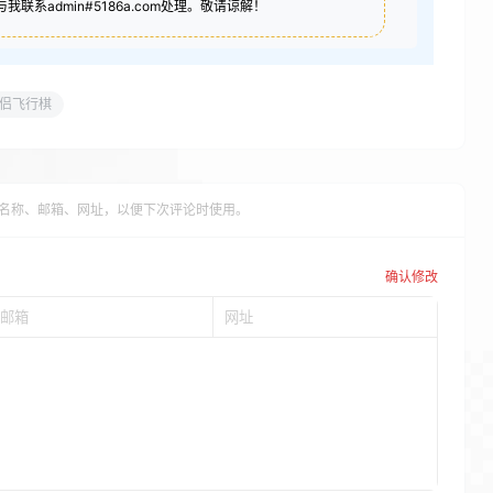
联系admin#5186a.com处理。敬请谅解！
侣飞行棋
名称、邮箱、网址，以便下次评论时使用。
确认修改