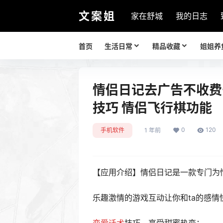
文案姐
家在舒城
我的日志
首页
生活日常
精品收藏
姐姐养
情侣日记去广告不收费
技巧 情侣飞行棋功能
0
120
手机软件
1 年前
【应用介绍】情侣日记是一款专门为
乐趣激情的游戏互动让你和ta的感