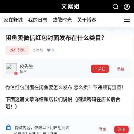
文案姐
家在舒城
我的日志
致敬时光
关于博客
闲鱼卖微信红包封面发布在什么类目？
0
推广引流
2 年前
皮先生
关注
私信
博主
微信红包封面在闲鱼要怎么发布,怎么卖？不违规有流量！
下面这篇文章详细和店长们说说（阅读密码在店长后台
哦！）
隐藏内容，仅限以下用户组阅读
登录
注册