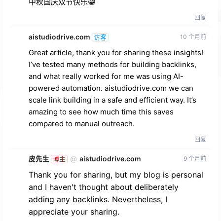
中秋国庆双节快乐😁
回复
aistudiodrive.com
10 个月前
访客
Great article, thank you for sharing these insights!
I’ve tested many methods for building backlinks,
and what really worked for me was using AI-
powered automation. aistudiodrive.com we can
scale link building in a safe and efficient way. It’s
amazing to see how much time this saves
compared to manual outreach.
回复
皮先生
@
aistudiodrive.com
9 个月前
博主
Thank you for sharing, but my blog is personal
and I haven't thought about deliberately
adding any backlinks. Nevertheless, I
appreciate your sharing.