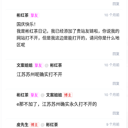
回复
彬红茶
10 个月前
挚友
国庆快乐！
我是彬红茶日记，我已经添加了贵站友链啦，你说我的
网站打不开，但是我这边是能打开的，请问你是什么地
区呢
回复
文案姐姐
@
彬红茶
10 个月前
挚友
江苏苏州呢确实打不开
回复
彬红茶
@
文案姐姐
10 个月前
挚友
博主
e那不加了，江苏苏州确实永久打不开的
回复
皮先生
@
彬红茶
9 个月前
博主