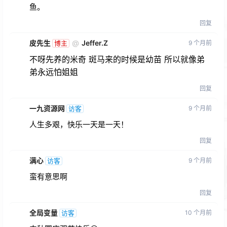
鱼。
回复
皮先生
@
Jeffer.Z
9 个月前
博主
不呀先养的米奇 斑马来的时候是幼苗 所以就像弟
弟永远怕姐姐
回复
一九资源网
9 个月前
访客
人生多艰，快乐一天是一天！
回复
满心
9 个月前
访客
蛮有意思啊
回复
全局变量
10 个月前
访客