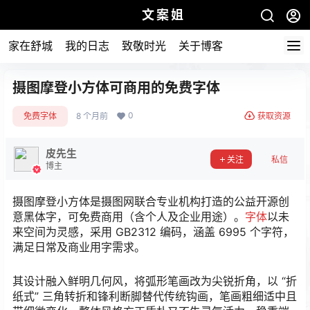
文案姐
家在舒城
我的日志
致敬时光
关于博客
摄图摩登小方体可商用的免费字体
0
免费字体
8 个月前
获取资源
皮先生
关注
私信
博主
摄图摩登小方体是摄图网联合专业机构打造的公益开源创
意黑体字，可免费商用（含个人及企业用途）。
字体
以未
来空间为灵感，采用 GB2312 编码，涵盖 6995 个字符，
满足日常及商业用字需求。
其设计融入鲜明几何风，将弧形笔画改为尖锐折角，以 “折
纸式” 三角转折和锋利断脚替代传统钩画，笔画粗细适中且