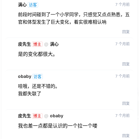
满心
7 个月前
访客
前段时间碰到了一个小学同学，只感觉又点点熟悉，五
官和体型发生了巨大变化，着实很难相认呐
回复
皮先生
@
满心
7 个月前
博主
是的变化都很大。
回复
obaby
7 个月前
访客
哇哦，还是不错的。
我都失联了
回复
皮先生
@
obaby
7 个月前
博主
我也差一点都是认识的一个拉一个喽
回复