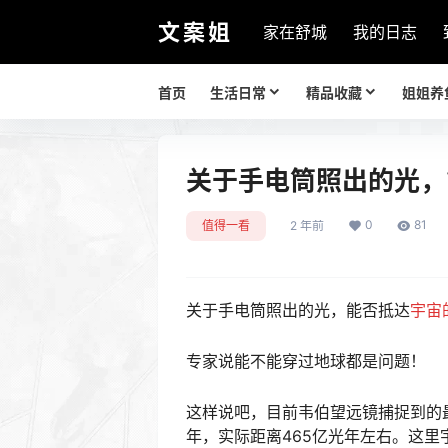
文案姐
家在舒城
我的日志
首页
生活日常
精品收藏
姐姐养
关于手电筒照出的光，
0
81
值得一看
2 年前
关于手电筒照出的光，能否抵达
宇宙
专家说能不能穿过地球都是问题！
这样说吧，目前韦伯望远镜捕捉到的最
年，实际距离465亿光年左右。这