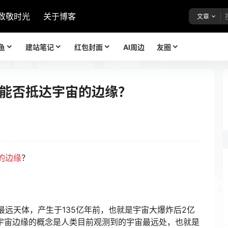
致敬时光
关于博客
文章
鱼
建站笔记
红包封面
AI周边
友圈
能否抵达宇宙的边缘？
的边缘
？
远天体，产生于135亿年前，也就是宇宙大爆炸后2亿
里宇宙边缘的概念是人类目前观测到的宇宙最远处，也就是