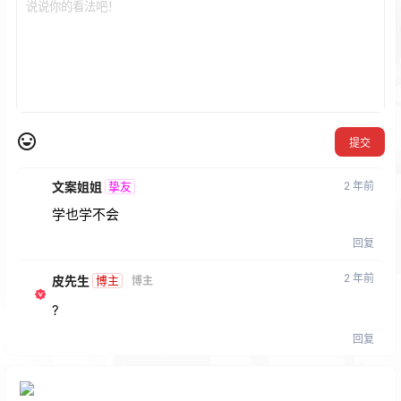
提交
文案姐姐
2 年前
挚友
学也学不会
回复
2 年前
皮先生
博主
博主
?
回复