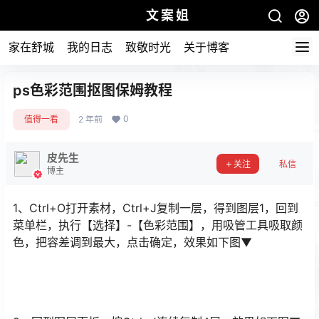
文案姐
家在舒城
我的日志
致敬时光
关于博客
ps色彩范围抠图保姆教程
0
值得一看
2 年前
皮先生
关注
私信
博主
1、Ctrl+O打开素材，Ctrl+J复制一层，得到图层1，回到
菜单栏，执行【选择】-【色彩范围】，用吸管工具吸取颜
色，把容差调到最大，点击确定，效果如下图▼