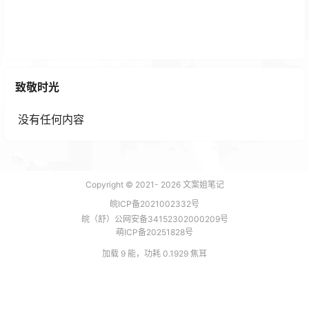
落雪音乐手机版PC版最新下载（安卓包）支持自己导
入音源也自带音源
致敬时光
8 个月前
没有任何内容
Copyright © 2021-
2026
文案姐笔记
皖ICP备2021002332号
皖（舒）公网安备34152302000209号
萌ICP备20251828号
加载 9 能，功耗 0.1929 焦耳