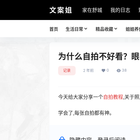
文案姐
家在舒城
我的日志
首页
生活日常
精品收藏
姐姐养
为什么自拍不好看？眼
0
38
记录
2 年前
今天给大家分享一个
自拍教程
,关于
学会了,每张自拍都有神。