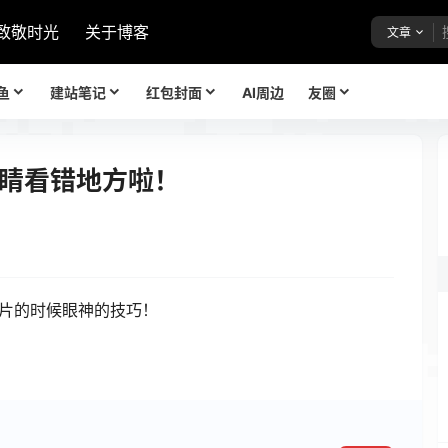
致敬时光
关于博客
文章
鱼
建站笔记
红包封面
AI周边
友圈
睛看错地方啦！
照片的时候眼神的技巧！