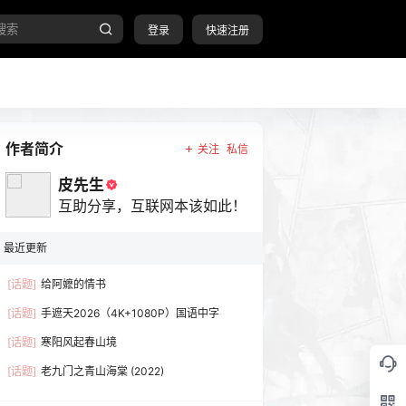
登录
快速注册
作者简介
关注
私信
皮先生
互助分享，互联网本该如此！
最近更新
[话题]
给阿嬷的情书
[话题]
手遮天2026（4K+1080P）国语中字
[话题]
寒阳风起春山境
[话题]
老九门之青山海棠 (2022)