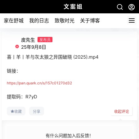
文案姐
家在舒城
我的日志
致敬时光
关于博客
皮先生
发布员
25年9月8日
喜丨羊丨羊与灰太狼之异国破晓 (2025).mp4
链接：
https://pan.quark.cn/s/157c01270d32
提取码：R7yD
收藏
分享
收起评论
有什么问题加入后反馈！