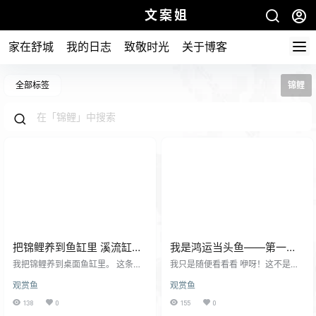
文案姐
家在舒城
我的日志
致敬时光
关于博客
全部标签
锦鲤
把锦鲤养到鱼缸里 溪流缸夜
我是鸿运当头鱼——第一次
景
露面有点害羞
我把锦鲤养到桌面鱼缸里。 这条黄
我只是随便看看看 咿呀！这不是我
金锦鲤是5月份买的吧当时只有3c
昨天拉粑粑的地方吗？ 你这样看我
观赏鱼
观赏鱼
m。现在有15cm了体重目测已经有2
我真的好害羞 别再偷看我了！我这
两以上了。 再看看最近入手聚焦灯
这真的受不了你！哄！变态！ 不给
138
0
155
0
后配上太阳能彩灯，我的桌面溪流
我喂粮，就知道偷拍。 在偷拍明天