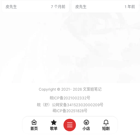
缸夜景。 感觉这个聚焦灯真的可以
我们就全体罢工！！！
皮先生
7 个月前
皮先生
1 年前
让鱼缸里的水变清变透彻的感觉。
Copyright © 2021-
2026
文案姐笔记
皖ICP备2021002332号
皖（舒）公网安备34152302000209号
萌ICP备20251828号
加载 7 能，功耗 0.2087 焦耳
首页
歌单
小店
短剧