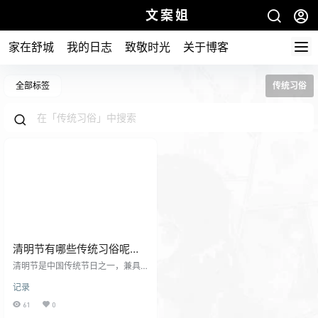
文案姐
家在舒城
我的日志
致敬时光
关于博客
全部标签
传统习俗
清明节有哪些传统习俗呢？
清明小长假快乐！
清明节是中国传统节日之一，兼具
自然与人文两大内涵，既是 “二十四
记录
节气” 之一，也是传统祭祖节日。 清
明节体现了中国人对祖先的敬重和
61
0
对家族传承的重视，扫墓祭祖的习