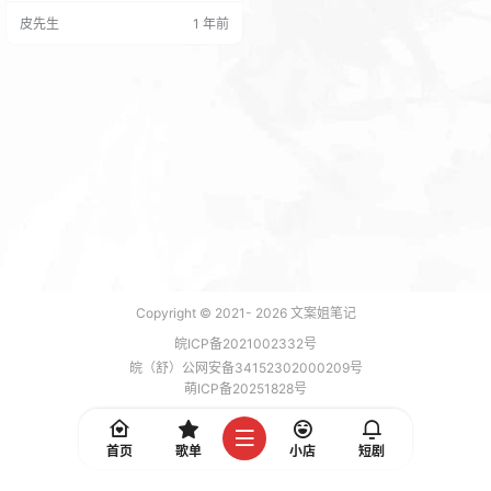
俗承载着中华民族数千年的孝道文
皮先生
1 年前
化，维系着家族的血脉亲情。 同
时，清明节的踏青等习俗也反映了
人们对大自然的热爱和对生命的敬
畏，在亲近自然的过程中，人们感
受到生命的轮回和自然的韵律，珍
惜当下的美好生活。 关于清明节的
传统习俗以及清…
Copyright © 2021-
2026
文案姐笔记
皖ICP备2021002332号
皖（舒）公网安备34152302000209号
萌ICP备20251828号
加载 7 能，功耗 0.1713 焦耳
首页
歌单
小店
短剧