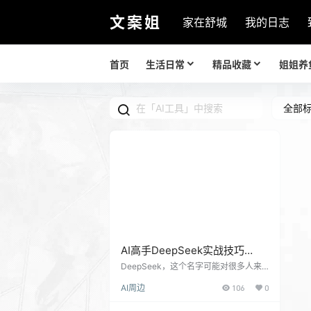
文案姐
家在舒城
我的日志
首页
生活日常
精品收藏
姐姐养
全部
AI高手DeepSeek实战技巧
1000个神级提示词 集合最强使
DeepSeek，这个名字可能对很多人来
说还比较陌生，但它却是一个潜力巨大
用攻略
AI周边
106
0
的AI工具。从提供的资料来看，DeepSe
ek 的使用技巧和高效提问方法是大家关
注的焦点。 不少指南都强调了“高效提