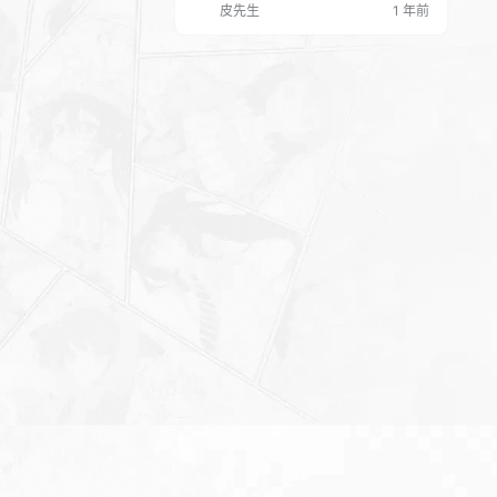
皮先生
1 年前
问”的重要性，甚至有人认为，比起复杂
的提示词，直接提问反而效果更好。这
说明DeepSeek 的使用门槛并不高，即
使是新手也能快速上手。 资料中提到的
“1000个神级提示词”和“3个DeepSeek
隐藏玩法”，则…