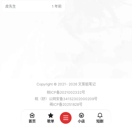
改改用吧，功能还是蛮好的可以添
皮先生
1 年前
加旅行的封面图并指向你的博文链
接。 也不用伤脑筋了！ 技术的事
几位大佬都弄好了，下面我主要详
细的说说使用方法吧！ 首先要去百
度地图申请一个开发者认证刷脸实
名制2分钟左右审核就能通过，因为
需要一个地图…
Copyright © 2021-
2026
文案姐笔记
皖ICP备2021002332号
皖（舒）公网安备34152302000209号
萌ICP备20251828号
加载 7 能，功耗 0.1831 焦耳
首页
歌单
小店
短剧