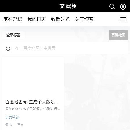
文案姐
家在舒城
我的日志
致敬时光
关于博客
全部标签
百度地图
百度地图api生成个人版足迹
功能
看到obaby搞了个足迹，也想捣鼓捣
鼓玩玩！一直也没搞主要是之前也
运营笔记
没去过多少地方，去过的地方没有
写文记录很多事情都忘记了。 今天
80
0
看满心记和小生整理好了，所以就