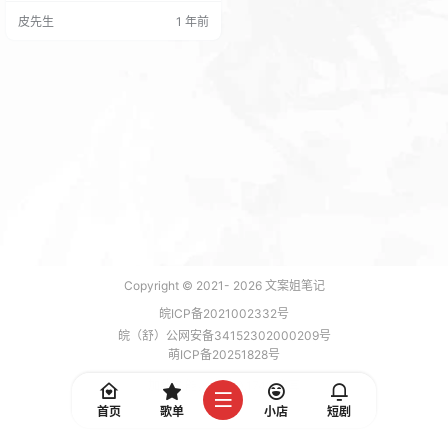
实际操作都有详细讲解。 课程首先
皮先生
1 年前
介绍了新媒体AI的概念，帮助你了解
AI技术在短视频创作中的应用前景和
潜力。接着深入剖析了短视频平台
的AI算法和流量池机制，让你理解平
台的运行规律，从而制定更有效的
运营策略。课程还提供了AI辅助文案
创作的技巧，教…
Copyright © 2021-
2026
文案姐笔记
皖ICP备2021002332号
皖（舒）公网安备34152302000209号
萌ICP备20251828号
加载 7 能，功耗 0.1742 焦耳
首页
歌单
小店
短剧