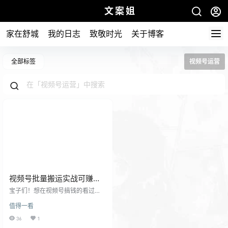
文案姐
家在舒城
我的日志
致敬时光
关于博客
全部标签
视频号运营
视频号批量搬运实战可赚钱
的视频教程
宝子们！想在视频号搞钱的看过
来！ 这套保姆级教程直接把变现路
值得一看
子给你们扒明白了 —— 从搬运剪辑
到爆款引流，从素材获取到自动化
36
1
变现，全是能落地的硬核技巧！怕