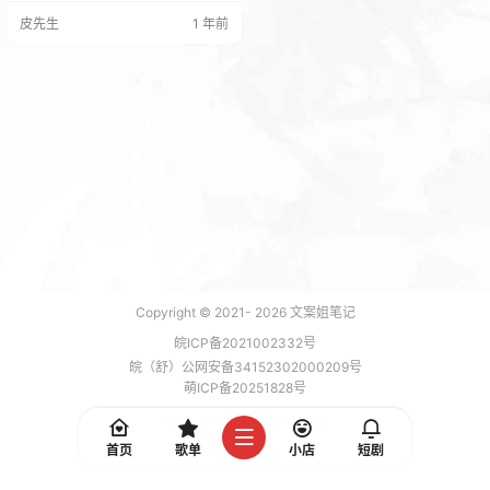
没素材？ 教你国内外热门资源免费
皮先生
1 年前
下载，还能一键去水印加工；愁不
会做视频？ 图片文字转视频、录音
合成全流程拆解，小白也能 3 分钟
出片；想搞流量？ 批量搬运霸屏引
流法、爆款标题公式直接甩给你，
分分钟拦截精准客源！养生茶高佣
变现、虚拟自动化赚钱机器搭…
Copyright © 2021-
2026
文案姐笔记
皖ICP备2021002332号
皖（舒）公网安备34152302000209号
萌ICP备20251828号
加载 7 能，功耗 0.1716 焦耳
首页
歌单
小店
短剧