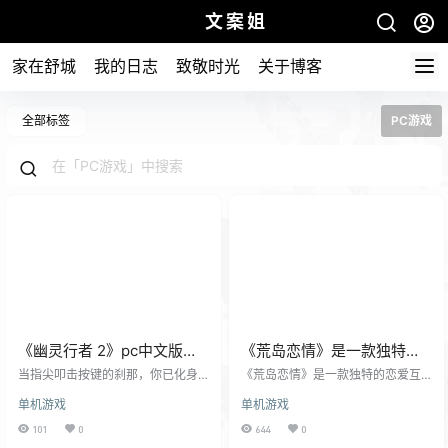
文案姐
家在舒城
我的日志
致敬时光
关于博客
全部标签
PC游戏
《幽灵行者 2》pc中文版下
《荒岛恋情》是一款独特的
载 在像素洪流中劈开肾上腺
恋爱互动影游pc版下载
当指尖叩击按键的刹那，你已化身
《荒岛恋情》是一款独特的恋爱互
素风暴
霓虹雨幕中的暗影猎豹 ——《幽灵
动影游，故事源于一场邮轮失事，
单机游戏
单机游戏
行者 2》正以刀光为笔，在赛博朋克
玩家作为唯一幸存的男生，与7位女
的废墟上绘制着一场永不重复的狂
孩流落至一个神秘美丽的荒岛。 荒
101
0
644
0
欢。​ 这里没有平铺直叙的闯关套
岛恋情|豪华中文|V1.0.28-指尖誓