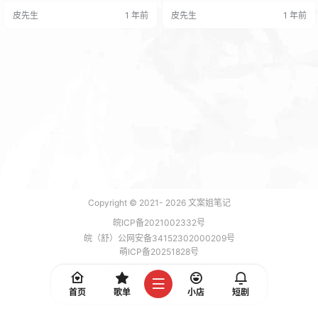
路，只有如同潘多拉魔盒般的关卡
言-淡樱微语-中字国语+全DLC|解
皮先生
1 年前
皮先生
1 年前
迷宫：想体验心脏擂鼓的战栗？战
压即撸| 岛上椰林摇曳，碧波环绕，
斗关卡里，敌人的热能视线在墙面
风情迷人。在这里，玩家需与女孩
织成死亡网格，你必须踩着子弹的
们携手共度难关，探索岛上秘密。
尾焰突进，用高频振动刀将敌人的
朝夕相处中，爱情悄然萌芽，玩家
机械骨架拆成绚烂的金属烟花；偏
将有机会深入了解每位女孩的内
爱烧脑的快感？解谜关卡藏着赛博
心，感受她们的独特魅力。在这段
格文明的密码，旋转棱镜折射的激
非凡旅程中，谁将成…
光…
Copyright © 2021-
2026
文案姐笔记
皖ICP备2021002332号
皖（舒）公网安备34152302000209号
萌ICP备20251828号
加载 9 能，功耗 0.1803 焦耳
首页
歌单
小店
短剧