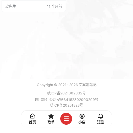
序，大部分都php病毒木马，这种情
皮先生
11 个月前
况一般是黑客利用网站程序漏洞上
传了php病毒木马，或者是因为php.
ini里面的upload_tmp_dir配置，这
个配置指向了/tmp目录，所有用户
上传的文件都会先存放在这个目录
里，然后在调用mov…
Copyright © 2021-
2026
文案姐笔记
皖ICP备2021002332号
皖（舒）公网安备34152302000209号
萌ICP备20251828号
加载 5 能，功耗 0.1787 焦耳
首页
歌单
小店
短剧