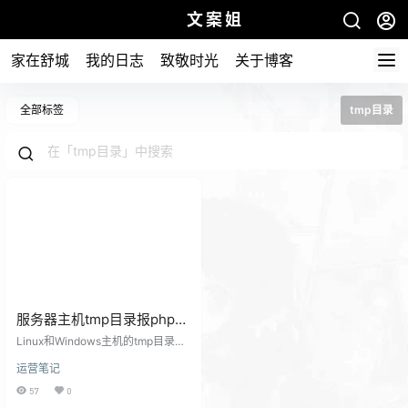
文案姐
家在舒城
我的日志
致敬时光
关于博客
全部标签
tmp目录
服务器主机tmp目录报php病
毒木马的解决方法
Linux和Windows主机的tmp目录都
是临时文件存放的目录，比如程序
运营笔记
运行产生的临时文件和用户上传的
临时文件都会在这个目录生成。 有
57
0
时候这个目录会产生病毒或木马程