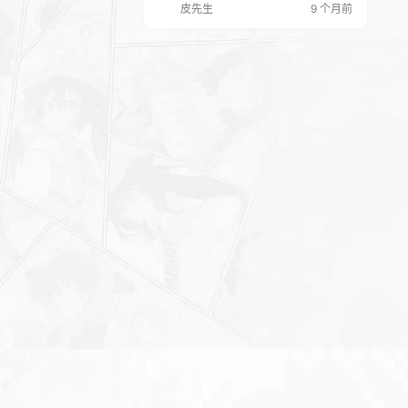
皮先生
9 个月前
“分层适配”，数学胡源老师用 “例题倒推
法” 帮基础薄弱生入门，语文课程同步专
题学习活动，英语融入趣味实践，搭配
AI 错题归类与人工答疑，适配不同基础
学生。 这些课程覆盖了不同学习需求与
基础层次，你可以根据孩子是需要…