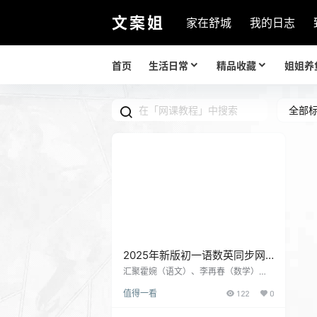
文案姐
家在舒城
我的日志
首页
生活日常
精品收藏
姐姐养
全部
2025年新版初一语数英同步网
课教程
汇聚霍婉（语文）、李再春（数学）、
杜德红（英语）等名师，课程紧扣 2025
值得一看
122
0
大纲，语文侧重阅读写作拆解，数学强
化逻辑关联，英语构建词汇语义网，支
持随学随练与回放。​ 有道领世：主打