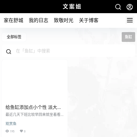
文案姐
家在舒城
我的日志
致敬时光
关于博客
全部标签
鱼缸
给鱼缸添加点小个性 派大星
银行卡卡面
最近几天下班比较早回来就坐着看
我的鱼儿自由自在其乐融融的游
观赏鱼
着！ 看着看着就想给加个小摆件！
所以就在网上订了个石刻。 想了好
195
0
久就刻这四个字，虽然有点俗气。