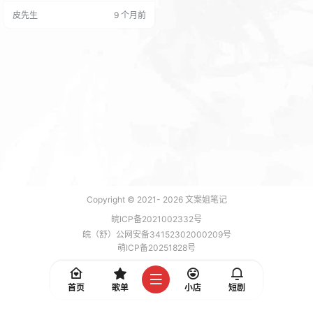
但是是我现在最希望的！把鱼缸挪
皮先生
9 个月前
到窗户边缸里的青龙石开始长澡
了！ 收到后放在鱼缸还是挺喜欢
的！ 就是颜色没选好！搞个大白有
点不太配，寓意还是不错的！这种
石头定制字体以及颜色以及文字内
容都可以自己选择的！还是挺不错
的！ 因为公司要求这周…
Copyright © 2021-
2026
文案姐笔记
皖ICP备2021002332号
皖（舒）公网安备34152302000209号
萌ICP备20251828号
加载 7 能，功耗 0.1634 焦耳
首页
歌单
小店
短剧