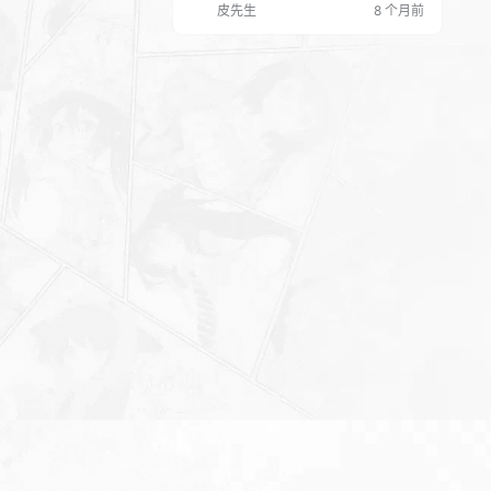
皮先生
8 个月前
能够高效完成 PDF 的创建、编辑、格式
转换、电子签名、文件压缩、多文档合
并及内容比较等基础功能，满足日常办
公与学习中的 PDF 处理场景。 凭借简约
直观的界面设计与强大的功能表现，…