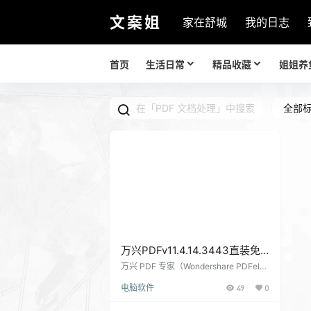
文案姐
家在舒城
我的日志
首页
生活日常
精品收藏
姐姐养
全部
万兴PDFv11.4.14.3443直装免
激活绿色版（国产全能PDF编辑
万兴 PDF 专家（Wondershare PDFele
ment）作为一款国产 PDF 文档处理工
神器）
电脑软件
49
0
具，为用户提供了覆盖 PDF 全生命周期
的解决方案。这款万兴 PDF 编辑器中文
版，聚焦于 PDF 文档的核心处理需求，