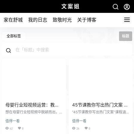
文案姐
家在舒城
我的日志
致敬时光
关于博客
全部标签
标题
母婴行业短视频运营：教你
45节课教你写出热门文案 小
写个吸引人的标题，45节课
红书爆文秘籍
想在母婴行业短视频中脱颖而出，
“45节课教你写出热门文案”课程涵
+45个方法
吸引用户关注？ 本课程将带你学习4
盖了小红书爆文写作的各个方面，
值得一看
值得一看
5节课，掌握45个方法，教你写出引
从用户定位、选题策略、文案写作
人入胜的标题，让你轻松吸引用户
技巧到内容运营策略，共计45节
62
0
26
0
眼球，提高视频播放量和互动率。
课，旨在帮助用户学习如何创作高