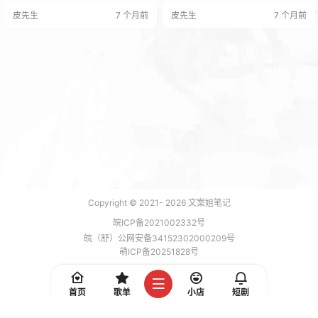
从“真心话+反差法”到“指南秘籍
流量、高互动、高转化率的小红书
皮先生
7 个月前
皮先生
7 个月前
法”，课程内容涵盖各种技巧，例如
爆文。 课程内容包括： 基础文案写
痛点和爽点法、特写镜头法、隐藏
作原则： 包括不完美主义、字数精
的利益法、世上无难事法等等。课
简、内容价值、价值体现等，帮助
程还将深入讲解“强获得感篇”，让你
用户掌握小红书文案写作的基本原
写出能够激发用户参与度的标题。
则，提升文案质量。 热门文案技
母婴行业短视频运营：教你写个吸
巧： 包括蹭热门、颠覆理论、流量
引人的标题，45节课…
选题、深度选题等，帮助用户学…
Copyright © 2021-
2026
文案姐笔记
皖ICP备2021002332号
皖（舒）公网安备34152302000209号
萌ICP备20251828号
加载 9 能，功耗 0.1817 焦耳
首页
歌单
小店
短剧