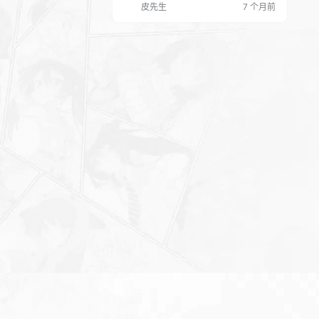
皮先生
7 个月前
“指南秘籍法”，课程内容涵盖各种技
巧，例如痛点和爽点法、特写镜头法、
隐藏的利益法、世上无难事法等等。课
程还将深入讲解“强获得感篇”，让你写
出能够激发用户参与度的标题。 母婴行
业短视频运营：教你写个吸引人的标
题，45节课…