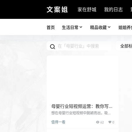
文案姐
家在舒城
我的日志
首页
生活日常
精品收藏
姐姐养
全部
母婴行业短视频运营：教你写个
吸引人的标题，45节课+45个方
想在母婴行业短视频中脱颖而出，吸引
用户关注？ 本课程将带你学习45节课，
法
值得一看
62
0
掌握45个方法，教你写出引人入胜的标
题，让你轻松吸引用户眼球，提高视频
播放量和互动率。 从“真心话+反差法”到