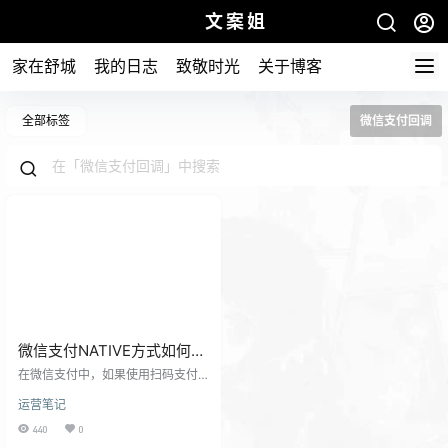
文案姐
家在舒城
我的日志
致敬时光
关于博客
全部标签
微信支付回调
微信支付NATIVE方式如何设
置多个回调地址解决办法
在微信支付中，如果使用扫码支付
的方式，微信支付商户号中只能设
运营笔记
置一个回调地址，当需要给多个域
名配置支付接口的时候就出现了问
440
0
题，比如，网站a.shop.com和b.sho