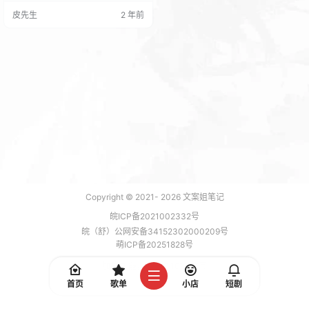
p.com都是同一家网站下的销售平
皮先生
2 年前
台，但它们使用不同的域名区分业
务，这时候就需要在支付接口处配
置不同的回调接口才能正常支付成
功，难道你会为此去注册abcde……
个公众号去吗不可能的。 在网上查
阅了很多资料，相比而言最有效的
处理方案有人…
Copyright © 2021-
2026
文案姐笔记
皖ICP备2021002332号
皖（舒）公网安备34152302000209号
萌ICP备20251828号
加载 3 能，功耗 0.1671 焦耳
首页
歌单
小店
短剧