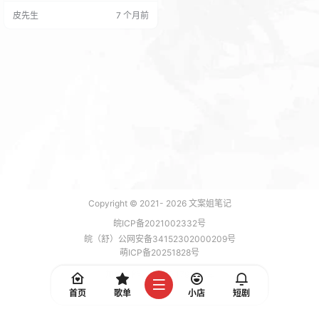
用站长工具测试了一下 这2款产品我
皮先生
7 个月前
都解析一个子域名对比了一下速度
从这两张站长工具的截图可以看出
速度上的差距！ 最快速度都是100
毫秒+ ED的最快速度比ESA的要快
一点。 但是平均速度ESA的要比ED
的快！（这…
Copyright © 2021-
2026
文案姐笔记
皖ICP备2021002332号
皖（舒）公网安备34152302000209号
萌ICP备20251828号
加载 5 能，功耗 0.1793 焦耳
首页
歌单
小店
短剧