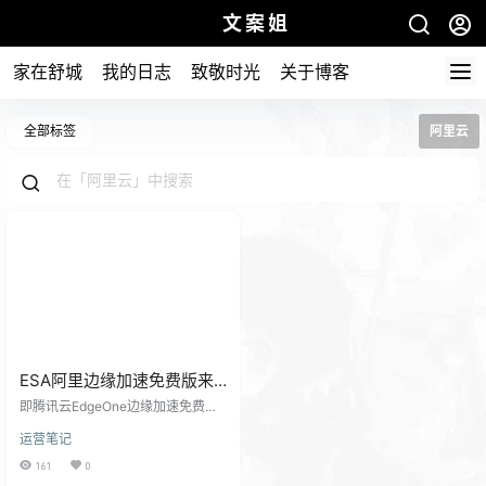
文案姐
家在舒城
我的日志
致敬时光
关于博客
全部标签
阿里云
ESA阿里边缘加速免费版来
了 对比腾讯ED还是有一定优
即腾讯云EdgeOne边缘加速免费版
势的
发布也有多月了，阿里最近出了ESA
运营笔记
边缘加速免费版。二者大致相同，
今天我也开通了阿里的ESA并且解析
161
0
了一个域名https://cnd.5186a.com