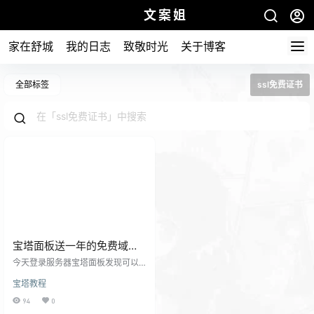
文案姐
家在舒城
我的日志
致敬时光
关于博客
全部标签
ssl免费证书
宝塔面板送一年的免费域名
DV证书啦
今天登录服务器宝塔面板发现可以
升级。我这个人比较喜欢有更新就
宝塔教程
点。所以看到这个活动！ 这个活动
是更新宝塔11.4.1版本的用户可以免
94
0
费领取一年的DV域名证书或者0.01