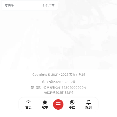
元购买.xyz的域名一次！ 还在用宝
皮先生
6 个月前
塔的小伙伴们快去试试吧！ 宝塔的
0.01的域名 这次更新没有什么其他
的变化就是怎加了一个活动和优化
了面板关联云端服务的连接逻辑，
建议所有用户及时升级。（估计是
为了打击盗版）
Copyright © 2021-
2026
文案姐笔记
皖ICP备2021002332号
皖（舒）公网安备34152302000209号
萌ICP备20251828号
加载 7 能，功耗 0.1754 焦耳
首页
歌单
小店
短剧