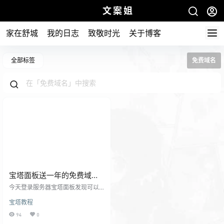
文案姐
家在舒城
我的日志
致敬时光
关于博客
全部标签
免费域名
宝塔面板送一年的免费域名
DV证书啦
今天登录服务器宝塔面板发现可以
升级。我这个人比较喜欢有更新就
宝塔教程
点。所以看到这个活动！ 这个活动
是更新宝塔11.4.1版本的用户可以免
94
0
费领取一年的DV域名证书或者0.01