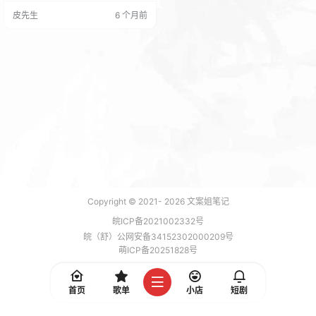
元购买.xyz的域名一次！ 还在用宝
皮先生
6 个月前
塔的小伙伴们快去试试吧！ 宝塔的
0.01的域名 这次更新没有什么其他
的变化就是怎加了一个活动和优化
了面板关联云端服务的连接逻辑，
建议所有用户及时升级。（估计是
为了打击盗版）
Copyright © 2021-
2026
文案姐笔记
皖ICP备2021002332号
皖（舒）公网安备34152302000209号
萌ICP备20251828号
加载 7 能，功耗 0.1783 焦耳
首页
歌单
小店
短剧