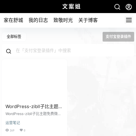
文案姐
家在舒城
我的日志
致敬时光
关于博客
全部标签
支付宝登录插件
WordPress-zibll子比主题免
费微信QQ聚合登录插件
WordPress-zibll子比主题免费微信
QQ聚合登录插件安装使用教程 第一
运营笔记
步：点击链接去下载WordPress插件
第二步：把插件文件上传到上传到 /
269
0
wp-content/plugins 目录解压，然