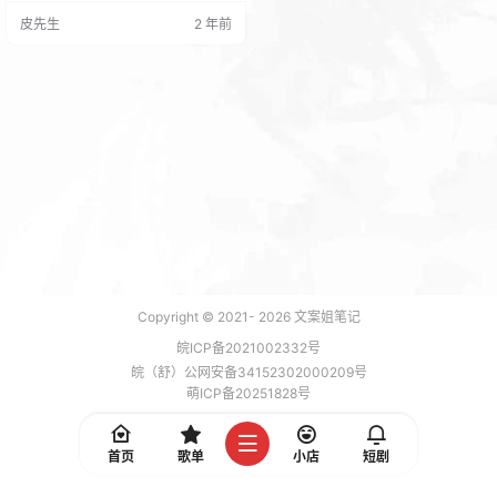
后在后台插件列表启用即可。 第三
皮先生
2 年前
步：双击这个插件包解压即可 第四
步：去后台【插件】【已安装插
件】【启动Clogin Passport】这个
插件 第五步：找到【彩虹聚合登
录】插件点击设置 第六步：…
Copyright © 2021-
2026
文案姐笔记
皖ICP备2021002332号
皖（舒）公网安备34152302000209号
萌ICP备20251828号
加载 7 能，功耗 0.1712 焦耳
首页
歌单
小店
短剧