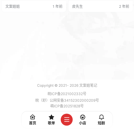
就教大家怎么用了！ 第一步：将绘
uery(document).ready(function
文案姐姐
1 年前
皮先生
2 年前
制代码插入你的页面 <canvas clas
($) { $("body").click(function (e) {
s="fireworks" style="position:fixe
var a = new Array("富…
d;left:0;top:0;z-index:9999999…
Copyright © 2021-
2026
文案姐笔记
皖ICP备2021002332号
皖（舒）公网安备34152302000209号
萌ICP备20251828号
加载 9 能，功耗 0.1824 焦耳
首页
歌单
小店
短剧