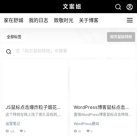
文案姐
家在舒城
我的日志
致敬时光
关于博客
全部标签
网页鼠标特效
JS鼠标点击爆炸粒子烟花动
WordPress博客鼠标点击特
画特效源码
效富强，民主，文明，和
这个特效在网上找了很久没找到,今
富强WordPress博客鼠标点击特效，
天偶然在博友薄荷分享博客看到
谐，诚信，友善特效代码
民主，文明，和谐，诚信，友善特
运营笔记
WordPress建站
了。 刚好有点时间,就让文案姐笔记
效代码 其实 就是一段js的代码 子比
也用上了。 现在分享给大家！预览
主题里面有文案姐姐把提出来了分
120
0
80
0
文案姐笔记 博客美化永无止境 下面
享给你！ js代码： var a_idx = 0; jQ