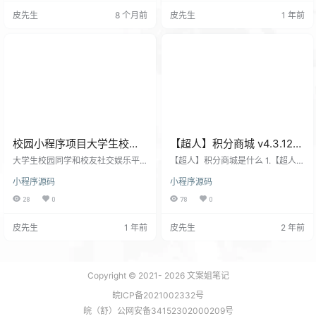
等核心模块，无需二次开发即可快
序） 采用当前流行技术组合的前后
皮先生
8 个月前
皮先生
1 年前
速部署。适合旧物回收创业或业务
端分离点餐系统： SpringBoot3、S
扩展场景，兼顾实用性与易用性。
pring Security OAuth2、MybatisPl
图片预览
us、SpringSecurity、jwt、redis、
Vue3的前后…
校园小程序项目大学生校园
【超人】积分商城 v4.3.12
同学和校友社交校友墙娱乐
全开源版
大学生校园同学和校友社交娱乐平
【超人】积分商城是什么 1.【超人】
平台微信小程序源码
台项目简介： 大学生校园项目小情
积分商城是一款基于微信公众号的
小程序源码
小程序源码
书微信小程序，社区小程序前后端
应用模块； 2.【超人】积分商城基
开源，校园表白墙交友小程序 这一
于当前最流行的移动互联网产品理
28
0
78
0
校园社交娱乐平台，为大学生打造
念，拥有完美的移动端界面操作体
了丰富多彩的线上互动空间。 表白
验； 3.【超人】积分商城包含微信
皮先生
1 年前
皮先生
2 年前
墙是勇敢表达爱意的浪漫角落，助
平台热门的操作和玩法e q ` g B L
你传递心底的喜欢。卖舍友功能充
f，打通公众号和会员积分体系，打
满趣味，以轻松方式介绍好友，拓
造移动社交时代的平台运营利器；
展社交圈。步数旅行和步数排行
4.【超人】积分商城保证用户数据安
榜，让运动变得有趣，通过步数兑
全性，支持微擎正版系统，打击一
Copyright © 2021-
2026
文案姐笔记
换虚拟旅行，还能和同学比拼步
切盗版行为； 5.【超人】积分商城…
皖ICP备2021002332号
数。情侣脸、漫画脸功能，满足新
奇娱乐需…
皖（舒）公网安备34152302000209号