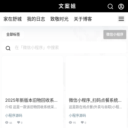
文案姐
家在舒城
我的日志
致敬时光
关于博客
全部标签
微信小程序
2025年新版本旧物回收系统
微信小程序_扫码点餐系统支
源码同城小区直接上线运营
持未到店先下单的功能_开源
介绍 这是一款该旧物回收系统采用
这是款在线点餐(外卖与自取)小程序
GO 语言与 MySQL 5.7 技术栈构
【可商用】
模式，可对接公众号以及支持多门
小程序源码
小程序源码
建，具备高稳定性与低维护成本。
店模式，SaaS多租户模式,基础技术
系统已集成第三方回收渠道对接功
Java17，springboot3、vue3、uni
46
0
95
0
能，用户端小程序支持预约、定价
app(vue3)（支持H5、微信小程