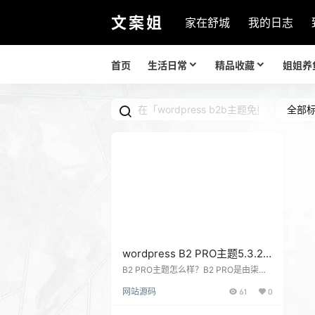
文案姐
家在舒城
我的日志
首页
生活日常
精品收藏
姐姐养
全部
wordpress B2 PRO主题5.3.2
最新免授权版
B2 PRO主题怎么样？B2 PRO是由柒比
贰7b2主题提供的一款WordPress主题，
网站源码
61
0
其设计风格专业且时尚，功能十分强
大，包括多栏布局、自定义页面、强大
的主题选项面板、高级定制的字体选项