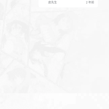
皮先生
2 年前
等，可以轻松地根据自己的需求定制网
站，实现高度的个性化，适用于资讯、
社交、商城等类型网站。 B2 PRO主题
在线购买激活后，可长久免费更新，包
含所有功能，没有二次付费，还免费赠
送Seven主题，可以绑定2个顶级…