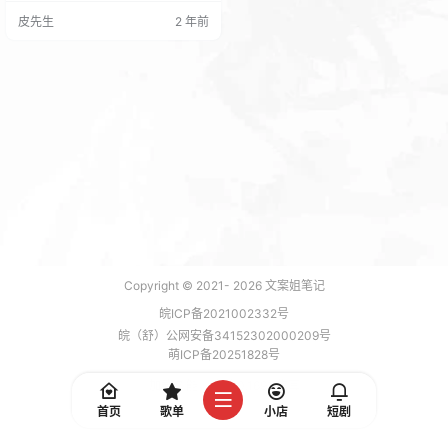
览： 获取方法： 关注【文案姐封
皮先生
2 年前
面】公众号回复【精品封面】
Copyright © 2021-
2026
文案姐笔记
皖ICP备2021002332号
皖（舒）公网安备34152302000209号
萌ICP备20251828号
加载 7 能，功耗 0.1691 焦耳
首页
歌单
小店
短剧