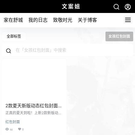
文案姐
家在舒城
我的日志
致敬时光
关于博客
全部标签
女孩红包封面
2款夏天新版动态红包封面分
享
正真的夏天到啦！上新2款新版动态
红包封面 第一款：公主，夏天快乐
红包封面
西瓜新版动态封面yc原创设计 视频
预览： 第二款：女孩，夏天快乐西
46
0
瓜新版动态封面yc原创设计 视频预