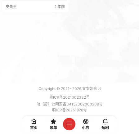
Press主题可以直接在后台底部版权
皮先生
2 年前
信息位置添加就可以了。； 其中中
秋快乐四个单独的字你可以自己随
便改，比如欢度元宵、中秋团圆、
国庆快乐、新春佳节之类的。 效果
图： 代码加教程放在压缩包里了。
Copyright © 2021-
2026
文案姐笔记
皖ICP备2021002332号
皖（舒）公网安备34152302000209号
萌ICP备20251828号
加载 7 能，功耗 0.1797 焦耳
首页
歌单
小店
短剧