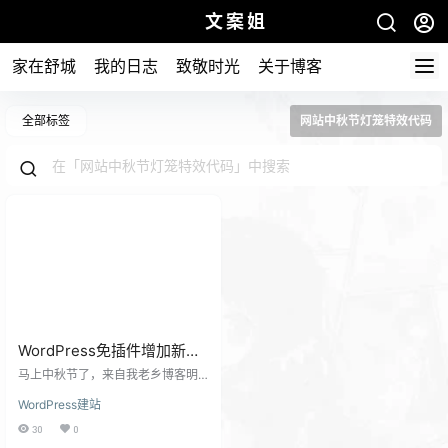
文案姐
家在舒城
我的日志
致敬时光
关于博客
全部标签
网站中秋节灯笼特效代码
WordPress免插件增加新年
中秋节灯笼特效代码教程
马上中秋节了，来自我老乡博客明
天更美好在这里给大家分享一个非
WordPress建站
常漂亮的灯笼代码； 这个样式代码
可以加在自己的主题CSS样式文件
30
0
里，也可以单独写进去。部分Word