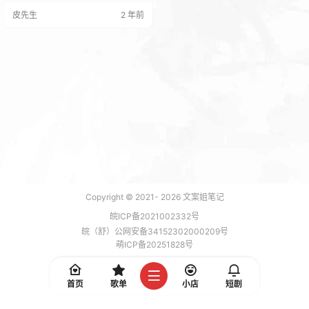
词汇之间切换。这篇博文将从头开
皮先生
2 年前
始制作类似的效果。 完整特效代
码： https://pan.baidu.com/s/1y3
Nr6h6MDzTnI1Pk3CC8Rw?pwd=j
4sj
Copyright © 2021-
2026
文案姐笔记
皖ICP备2021002332号
皖（舒）公网安备34152302000209号
萌ICP备20251828号
加载 7 能，功耗 0.1686 焦耳
首页
歌单
小店
短剧