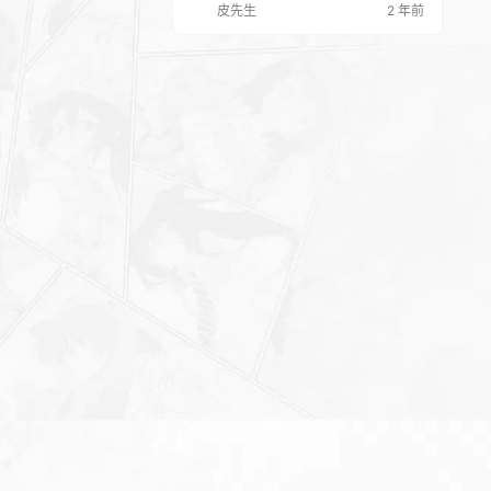
皮先生
2 年前
创了互联网时代的创新教育。 混沌学园
2024年抖音开店学习资料 抖音本地生活
专讲 教程资料内容： 00课程预告【课
程大纲】 第1部分:实体商家为什么要做
抖音.mp4 第2部分:如何提高转化率和播
放量.mp4 第3部分:如…