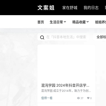
文案姐
家在舒城
我的日志
首页
生活日常
精品收藏
姐姐养
全部
混沌学园 2024年抖音开店学习
资料 抖音本地生活专讲
混沌学园 成立于2014年，致力于为创新
创业者提供认知升级。创办人李善友教
值得一看
37
0
授亲自打磨创新学科，同时邀请中国及
全球名师，通过线上或线下讲授，以及
独特的思维模型+刻意练习学习方法，开