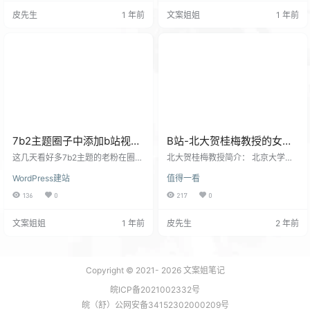
懒人按钮的方法。 添加方法 ： 第一
自动播放问题以及电脑点击播放器
皮先生
1 年前
文案姐姐
1 年前
步加上事件脚本 打开子主题目录到
跳转问题 修改教程： 主题目录/func
文件/Assets/admin/editor-buttons.
tions.php打开这个脚本文件 把下载
js 打开这个editor-buttons.js 在20
的这段代码加上最下面： 隐藏一下
行处添加一下代码 ed.addButton…
吧,不然被举报网盘会删除的,理解一
下吧！ 这些代码加到主题目录/func
tions.ph…
7b2主题圈子中添加b站视频
B站-北大贺桂梅教授的女性
不自动播放不跳转教程
文学课在线观看
这几天看好多7b2主题的老粉在圈子
北大贺桂梅教授简介： 北京大学中
里反映这个问题。 自动播放导致如
文系教授、博士生导师贺桂梅，
WordPress建站
值得一看
果发布多个视频就会打开圈子广场
女，1970年生于湖北，祖籍湖南。
页面体验很不友好,所以就研究了一
现为北京大学中文系教授，中国现
136
0
217
0
下！ 第一个问题就是自动播放问
当代文学专业博士生导师。 中文系
题： 看到圈友给了一个不自动播放
党委书记。兼任中国丁玲研究会会
文案姐姐
1 年前
皮先生
2 年前
的参数加上就可以了。 在b站分享过
长 、中国赵树理研究会副会长。 19
过来的链接后面加上这个参数就可
94年获文学学士学位；1997年获文
以不自动播放了！就算播放一半的
学硕士学位；2000年获文学博士学
视频都暂停了。屌炸了！ 第二个问
位，同年留校任教。主要从事20世
题就是电脑版点击播放器跳转问题
纪中国文学史、思想史、女性文学
Copyright © 2021-
2026
文案姐笔记
（春哥之所以没搞也是为粉丝好,这
史研究与当代文化批评。2015年度
皖ICP备2021002332号
个去除了跳转被b站知…
教育部首届青…
皖（舒）公网安备34152302000209号