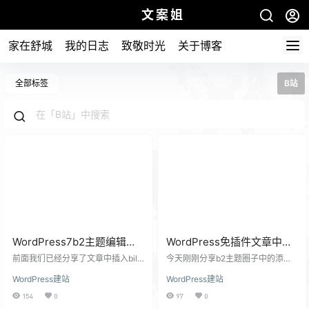
文案姐
家在舒城
我的日志
致敬时光
关于博客
全部标签
B站
WordPress7b2主题编辑器
WordPress免插件文章中添
添加哔哩哔哩视频懒人按钮
加B站视频短码教程【加精
前面我们已经分享了文章中插入bilib
今天刚刚分享b2主题圈子中的添加B
教程
ili视频的教程没做这一步的先去学习
版】
站的视频的教程。 7b2主题圈子中
WordPress建站
WordPress建站
一下才可以哦 但是每次都要复制短
添加b站视频不自动播放不跳转教程
代码太麻烦了！ 所以呢？ 索性今晚
也就这个劲给文章也一起做了。 测
154
0
97
0
就给上个直接在编辑器上添加一个
试：B站视频镶嵌网页 完美的解决了