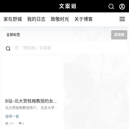
文案姐
家在舒城
我的日志
致敬时光
关于博客
全部标签
贺桂梅
B站-北大贺桂梅教授的女性
文学课在线观看
北大贺桂梅教授简介： 北京大学中
文系教授、博士生导师贺桂梅，
值得一看
女，1970年生于湖北，祖籍湖南。
现为北京大学中文系教授，中国现
217
0
当代文学专业博士生导师。 中文系