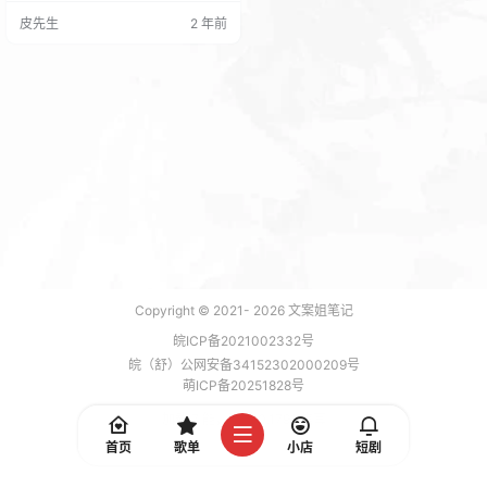
党委书记。兼任中国丁玲研究会会
皮先生
2 年前
长 、中国赵树理研究会副会长。 19
94年获文学学士学位；1997年获文
学硕士学位；2000年获文学博士学
位，同年留校任教。主要从事20世
纪中国文学史、思想史、女性文学
史研究与当代文化批评。2015年度
教育部首届青…
Copyright © 2021-
2026
文案姐笔记
皖ICP备2021002332号
皖（舒）公网安备34152302000209号
萌ICP备20251828号
加载 7 能，功耗 0.1791 焦耳
首页
歌单
小店
短剧