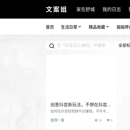
文案姐
家在舒城
我的日志
首页
生活日常
精品收藏
姐姐养
全部
创意抖音新玩法，不想在抖音赚
钱都难
如何在抖音短视频平台赚钱，不外乎以
下几种类型： 卖产品，这是几乎所有抖
值得一看
31
0
音电商为了提高销量的方法之一，抖音
的用户群体非常广，抖音带货功能已经
帮助抖音电商卖出了很多产品。 卖服