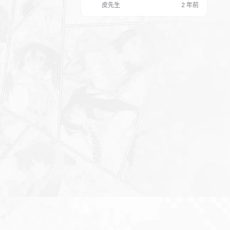
皮先生
2 年前
务，很多培训机构，设计类公司，以及
专业人士比如：律师、健身教练等等，
持续的发专业知识抖音短视频，通过抖
音短视频展现他们提供的专业知识，目
的都是吸引粉丝关注，吸引他们成为自
己的私域流量，为成交奠定基础。 做广
告，很多抖音账号，拥有…