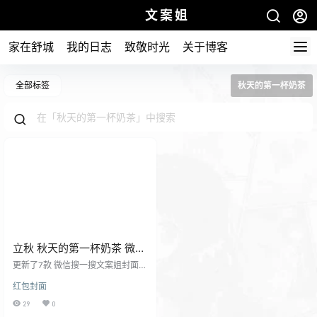
文案姐
家在舒城
我的日志
致敬时光
关于博客
全部标签
秋天的第一杯奶茶
立秋 秋天的第一杯奶茶 微信
红包封面领取
更新了7款 微信搜一搜文案姐封面公
众号回复【奶茶】获取 或者点击右
红包封面
下角菜单【红包封面】-【第一杯奶
茶】获取
29
0