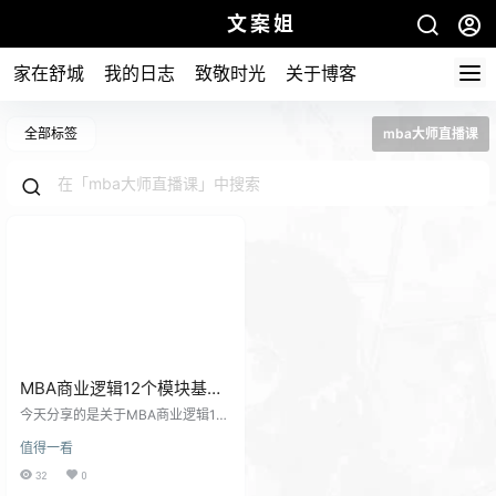
文案姐
家在舒城
我的日志
致敬时光
关于博客
全部标签
mba大师直播课
MBA商业逻辑12个模块基础
班教授讲座直播课
今天分享的是关于MBA商业逻辑12
个模块基础班教授讲座直播课希望
值得一看
有用的朋友有一些帮助！ 包涵以下
几个分类：营销的逻辑、战略管理
32
0
的逻辑、技术创新的逻辑、商业模