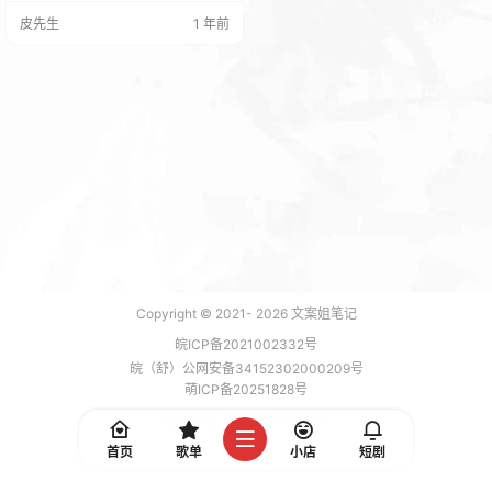
式的逻辑、领导力的逻辑、管理沟
皮先生
1 年前
通的逻辑、管理思维的逻辑、管理
的经济学逻辑、互联网思维的逻
辑、项目管理的逻辑、商业的财务
逻辑、人力资源管理的逻辑都是专
业的教授级别专家讲座, 12个教授博
士授课、120多个视频教程。 部分
课程展示： 部分课件截图：…
Copyright © 2021-
2026
文案姐笔记
皖ICP备2021002332号
皖（舒）公网安备34152302000209号
萌ICP备20251828号
加载 7 能，功耗 0.1777 焦耳
首页
歌单
小店
短剧