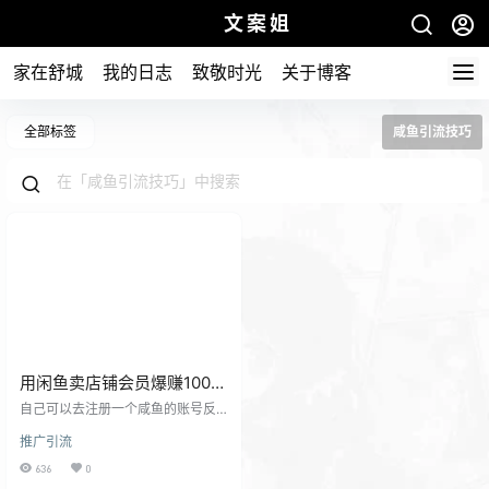
文案姐
家在舒城
我的日志
致敬时光
关于博客
全部标签
咸鱼引流技巧
用闲鱼卖店铺会员爆赚100元
每天不稀奇！
自己可以去注册一个咸鱼的账号反
正免费的,卖自己的下线会员和代理
推广引流
赚钱！ 今天我们说说咸鱼发布闲置
技巧,说说怎么发才会有流量！ 以下
636
0
内容店长后台有密码直接输入即可,