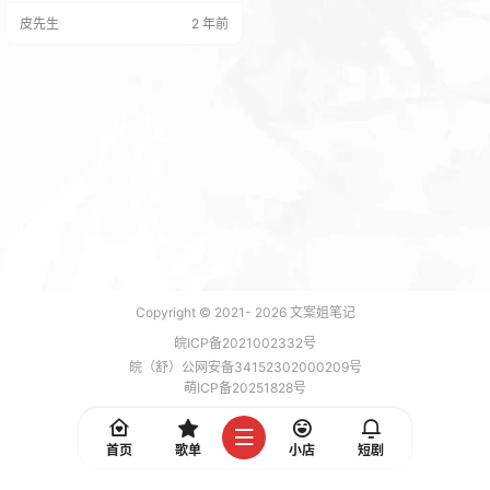
【其他会员扫码关注公众号自动回
皮先生
2 年前
复密码】 以上所有的方法目前就这
么多有什么疑问可以发到店长群,后
期添加到这里。
Copyright © 2021-
2026
文案姐笔记
皖ICP备2021002332号
皖（舒）公网安备34152302000209号
萌ICP备20251828号
加载 7 能，功耗 0.1812 焦耳
首页
歌单
小店
短剧