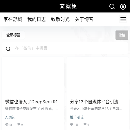
文案姐
家在舒城
我的日志
致敬时光
关于博客
全部标签
微信
微信也接入了DeepSeekR1
分享13个自媒体平台引流到
微信号的方案
微信前阵子灰度发布了 AI 搜索，入
今天才小妹分享的是从13个自媒体
口在点击首页搜索框后显示。 这里
平台引流到微信号的重点信息,学会
AI周边
推广引流
的 AI 搜索，接入的就是今年 1 月发
了不走弯路,不容易封号。一般人我
布即大火的 DeepSeek。 但微信的
都不会告诉他！ 账号名称最好全网
66
0
125
0
接入似乎很仓促，对用户来说，把
统一， 方使用户在各平台搜索;同时