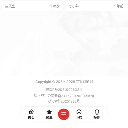
普通搜索和 AI 搜索分开，不是一个
也需要简单明了账号名称 让用户一
皮先生
1 年前
才小妹
1 年前
很好的体验。 用户的需求是找到答
眼看出你是做什么的，可以用昵称
案，不需要刻意区分，因此把 AI 能
+行业的格式风格与账号统一。 最好
力植入到当前的搜索做融合会更
有个人简介/内容定位，但尽量不要
好。 可能微信团队想尽快用成本较
在背景图上账号背景放联系方式，
低的方式接入 DeepSeek，所以简
某些平台不允许这样的做法，可能
单加一个入口并设计单…
会被限流。 简介直接影响粉丝关注
转化率，注意以下三…
Copyright © 2021-
2026
文案姐笔记
皖ICP备2021002332号
皖（舒）公网安备34152302000209号
萌ICP备20251828号
加载 9 能，功耗 0.1910 焦耳
首页
歌单
小店
短剧