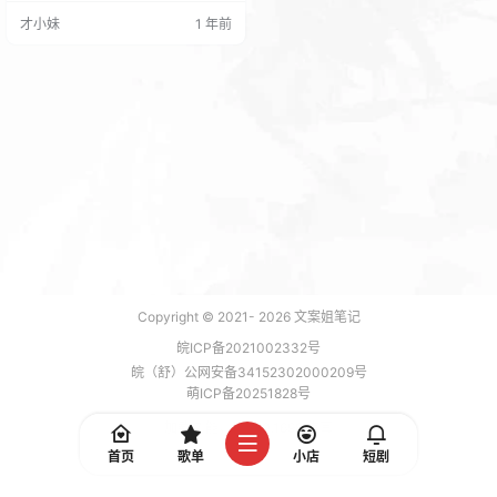
个软件还是有部分作用的至少在部
才小妹
1 年前
分原创设计的时候还是祈祷很多作
用的。 还有学网页设计的同学还是
有点用的！ 废话不多说教程先上：
软件包：
Copyright © 2021-
2026
文案姐笔记
皖ICP备2021002332号
皖（舒）公网安备34152302000209号
萌ICP备20251828号
加载 7 能，功耗 0.1698 焦耳
首页
歌单
小店
短剧