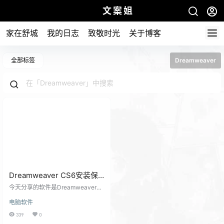
文案姐
家在舒城
我的日志
致敬时光
关于博客
全部标签
Dreamweaver
Dreamweaver CS6安装保
姆级视频教程简单高效实
今天分享的软件是Dreamweaver系
用，DW安装教程（附软件
列软件下载,以及保姆级安装视频教
电脑软件
程。 分享给学网页设计的友友们。
包）
很多又有可能说这软件现在几乎没
339
0
有什么作用了。 但是才小妹认为这