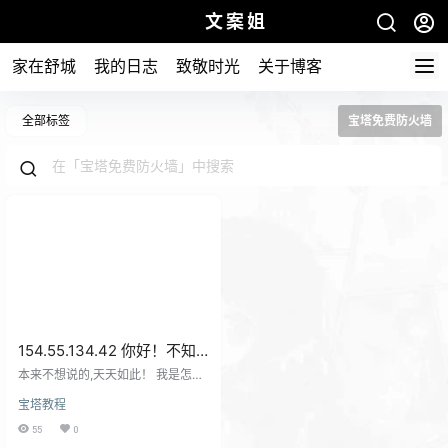
文案姐
家在舒城
我的日志
致敬时光
关于博客
全部标签
宝塔免费防火墙
154.55.134.42 你好！不知
小站怎么你了天天渗透有什
本来不想说的,天天如此！ 我是怎么
么得罪之处请联系我！
你了。到底怎么样才能得到你的放
宝塔教程
手！ 开了防火墙你还是天天来！不
想关你ip你却一直逼迫着！ 你是把
55
0
我的小站当做试试宝塔的防火墙小