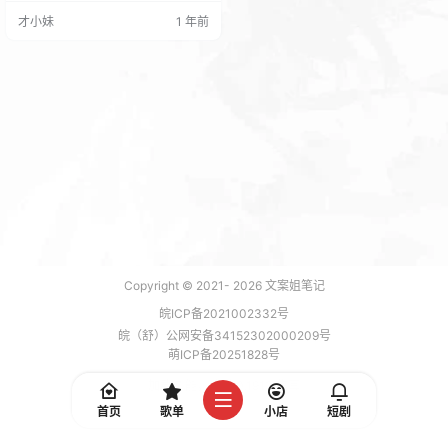
白鼠吗？ 真的没有必要,宝塔有测试
才小妹
1 年前
服务器。你有本事去搞他呀！ 折腾
我们有什么作用？ 最后请你高台贵
手！ 小站有什么得罪的地方请联系
我告知一下！
Copyright © 2021-
2026
文案姐笔记
皖ICP备2021002332号
皖（舒）公网安备34152302000209号
萌ICP备20251828号
加载 7 能，功耗 0.1913 焦耳
首页
歌单
小店
短剧