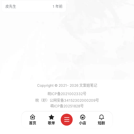
和年费会员价格的页面 这里说明一
皮先生
1 年前
下有公众号的上传一下公众号的二
维码 可以在客服页面展示。 下一步
也会在会员中心展示。
Copyright © 2021-
2026
文案姐笔记
皖ICP备2021002332号
皖（舒）公网安备34152302000209号
萌ICP备20251828号
加载 5 能，功耗 0.1703 焦耳
首页
歌单
小店
短剧