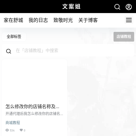
文案姐
家在舒城
我的日志
致敬时光
关于博客
全部标签
店铺教程
怎么修改你的店铺名称及地
址？
开通代理后我怎么修改你的店铺名
称及地址呢？ 进入店铺点击【我
商城教程
的】进入会员中心继续下滑 点击店
铺设置找到红框的部位做出相应的
534
0
修改 此页面也是修改你的分店价格