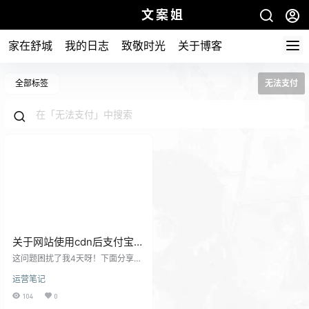
文案姐
家在舒城
我的日志
致敬时光
关于博客
全部标签
无法支付
关于网站使用cdn后支付宝支
付无法回调问题已解决
这问题困扰了我4天呀！下面分享一
下具体的解决办法。 4天前我的邻居
运营笔记
https://oba.by小姐姐在本站商城通
过电脑端支付宝扫码支付下单了黑
104
0
神话悟空天命人的封面一枚。 可是