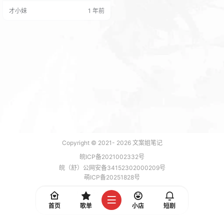
支付之后支付宝扣除了费用 我这边
才小妹
1 年前
支付宝商家端也收到了收款通知,后
台确没有订单记录 这就纳闷了为什
么呢？商城系统运行3年了从未出现
此类情况！ 原因是近日因为把官方
店和总店独立分开运营给域名做出
了调整给官方店加上CDN和ssl证
书…
Copyright © 2021-
2026
文案姐笔记
皖ICP备2021002332号
皖（舒）公网安备34152302000209号
萌ICP备20251828号
加载 7 能，功耗 0.1877 焦耳
首页
歌单
小店
短剧